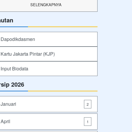
SELENGKAPNYA
autan
Dapodikdasmen
Kartu Jakarta Pintar (KJP)
Input Biodata
rsip 2026
Januari
2
April
1