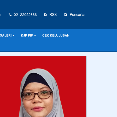
m
02122052666
RSS
Pencarian
GALERI
KJP PIP
CEK KELULUSAN