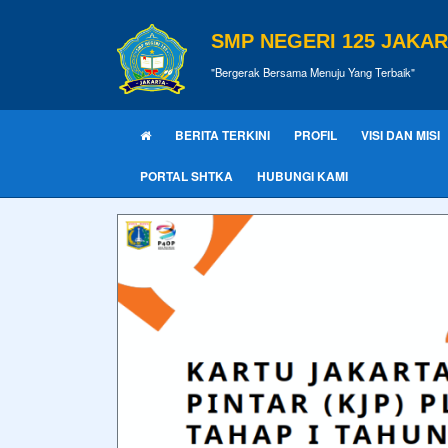
SMP NEGERI 125 JAKA
"Bergerak Bersama Menuju Yang Terbaik"
BERITA TERKINI
PROFIL
VISI DAN MISI
PORTAL SHTKA
HUBUNGI KAMI